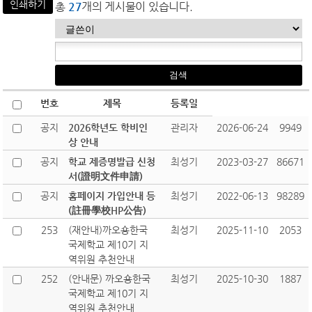
인쇄하기
총
27
개의 게시물이 있습니다.
번호
제목
등록일
공지
2026학년도 학비인
관리자
2026-06-24
9949
상 안내
공지
학교 제증명발급 신청
최성기
2023-03-27
86671
서(證明文件申請)
공지
홈페이지 가입안내 등
최성기
2022-06-13
98289
(註冊學校HP公告)
253
(재안내)까오숑한국
최성기
2025-11-10
2053
국제학교 제10기 지
역위원 추천안내
252
(안내문) 까오숑한국
최성기
2025-10-30
1887
국제학교 제10기 지
역위원 추천안내