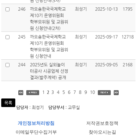
원 신청안내(3차)
246
까오숑한국국제학교
최성기
2025-10-13
1795
제10기 운영위원회
학부모위원 및 교원위
원 신청안내(2차)
245
까오숑한국국제학교
최성기
2025-09-17
12718
제10기 운영위원회
학부모위원 및 교원위
원 신청안내
244
2025년도 실외놀이
최성기
2025-09-05
2168
터공사 시공업체 선정
결과(발주계약) 공개
1
2
3
4
5
6
7
8
9
10
목록
담당자
: 최성기
담당부서
: 교무실
개인정보처리방침
저작권보호정책
이메일무단수집거부
찾아오시는길