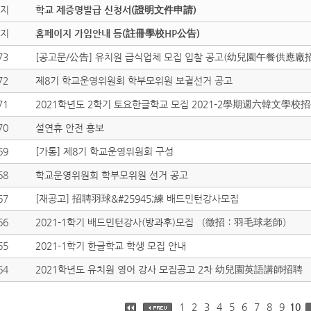
지
학교 제증명발급 신청서(證明文件申請)
지
홈페이지 가입안내 등(註冊學校HP公告)
73
[공고문/公告] 유치원 급식업체 모집 입찰 공고(幼兒園午餐供應廠
72
제8기 학교운영위원회 학부모위원 보궐선거 공고
71
2021학년도 2학기 토요한글학교 모집 2021-2學期週六韓文學校
70
설연휴 안전 홍보
69
[가통] 제8기 학교운영위원회 구성
68
학교운영위원회 학부모위원 선거 공고
67
[재공고] 招聘羽球&#25945;練 배드민턴강사모집
66
2021-1학기 배드민턴강사(방과후)모집 （徵招：羽毛球老師）
65
2021-1학기 한글학교 학생 모집 안내
64
2021학년도 유치원 영어 강사 모집공고 2차 幼兒園英語講師招聘
1
2
3
4
5
6
7
8
9
10