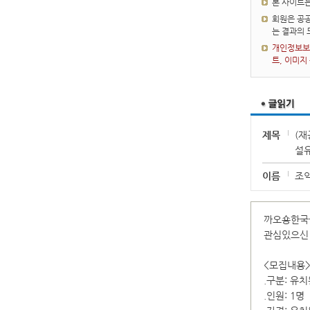
본 사이트
회원은 공공
는 결과의
개인정보보호
트, 이미지
제목
(
설
이름
조
까오숑한국
관심있으신 
<모집내용
.구분: 유
.인원: 1명