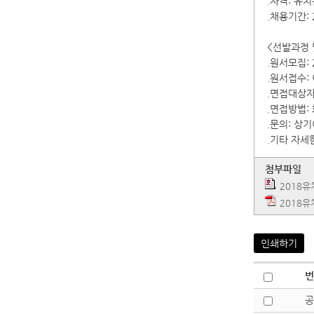
.자격: 유
.채용기간: 2
<선발과정 
.원서모집: 2
.원서접수:
.면접대상자 
.면접방법:
.문의: 상
.기타 자세
첨부파일
2018
2018유
인쇄하기
번
공