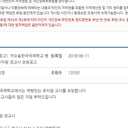
는 대한민국 저작권법 및 개인정보보호법을 준수합니다.
질서나 미풍양속에 위배되는 내용과 타인의 저작권을 포함한 지적재산권 및 기타 권리를 침해
 모든 책임은 회원 본인에게 있습니다.게시된 사진이나 동영상은 요청시에 삭제가능합니다. 
법 제59조 제3호에 따라 타인의 개인정보(주민번호,핸드폰번호,학년-반-번호,학번,주소,혈액
 등)에 대한 법적책임은 글쓴이에게 있습니다.
재공고）까오숑한국국제학교 병
등록일
2018-06-11
유치원 정교사 초빙공고
익정
조회수
13550
국제학교에서는 역량있는 유치원 교사를 초빙합니다.
교사들의 많은 지원 부탁드립니다.
>
치원 정교사