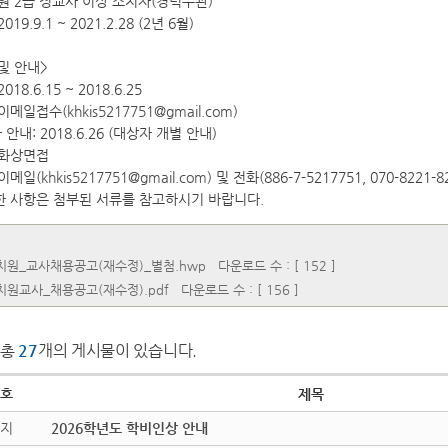
치원 2급 정교사 이상 소지자(경력무관)
019.9.1 ~ 2021.2.28 (2년 6월)
및 안내>
018.6.15 ~ 2018.6.25
 이메일접수(
khkis5217751@gmail.com
)
안내: 2018.6.26 (대상자 개별 안내)
 화상면접
기이메일(
khkis5217751@gmail.com
) 및 전화(886-7-5217751, 070-8221-8
한 사항은 첨부된 서류를 참고하시기 바랍니다.
유치원_교사채용공고(재수정)_별첨.hwp
다운로드 수 : [ 152 ]
치원교사_채용공고(재수정).pdf
다운로드 수 : [ 156 ]
총
27
개의 게시물이 있습니다.
호
제목
지
2026학년도 학비인상 안내