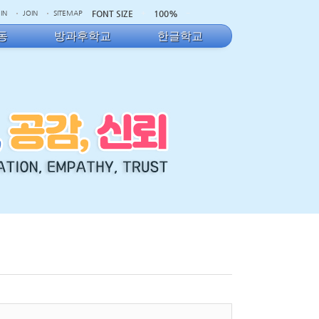
FONT SIZE
100%
IN
JOIN
SITEMAP
동
방과후학교
한글학교