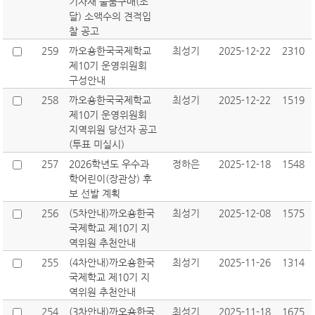
기자재 물품구매(조
달) 소액수의 견적입
찰 공고
259
까오숑한국국제학교
최성기
2025-12-22
2310
제10기 운영위원회
구성안내
258
까오숑한국국제학교
최성기
2025-12-22
1519
제10기 운영위원회
지역위원 당선자 공고
(투표 미실시)
257
2026학년도 우수과
정하은
2025-12-18
1548
학어린이(장관상) 후
보 선발 계획
256
(5차안내)까오숑한국
최성기
2025-12-08
1575
국제학교 제10기 지
역위원 추천안내
255
(4차안내)까오숑한국
최성기
2025-11-26
1314
국제학교 제10기 지
역위원 추천안내
254
(3차안내)까오숑한국
최성기
2025-11-18
1675