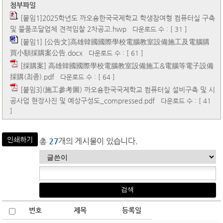
첨부파일
[붙임1]2025학년도 까오숑한국국제학교 학생참여형 컴퓨터실 구축
및 물품조달업체 견적입찰 2차공고.hwp
다운로드 수 : [ 31 ]
[붙임1] [公告文]高雄韓國國際學校電腦教室設備施工及電腦購
買小額採購案公告.docx
다운로드 수 : [ 61 ]
[採購案] 高雄韓國國際學校電腦教室設備施工&電腦等電子設備
採購(최종).pdf
다운로드 수 : [ 64 ]
[붙임3](施工參考圖) 까오숑한국국제학교 컴퓨터실 설비구축 및 시
공사업 현장사진 및 예상구성도_compressed.pdf
다운로드 수 : [ 41
]
인쇄하기
총
27
개의 게시물이 있습니다.
번호
제목
등록일