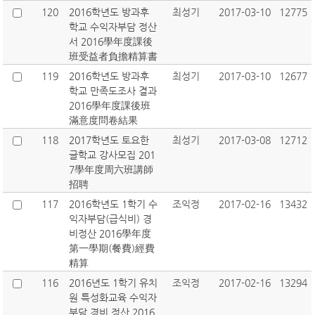
120
2016학년도 방과후
최성기
2017-03-10
12775
학교 수익자부담 정산
서 2016學年度課後
班受益者負擔精算書
119
2016학년도 방과후
최성기
2017-03-10
12677
학교 만족도조사 결과
2016學年度課後班
滿意度問卷結果
118
2017학년도 토요한
최성기
2017-03-08
12712
글학교 강사모집 201
7學年度周六班講師
招聘
117
2016학년도 1학기 수
조익정
2017-02-16
13432
익자부담(급식비) 경
비정산 2016學年度
第一學期(餐費)經費
精算
116
2016년도 1학기 유치
조익정
2017-02-16
13294
원 특성화교육 수익자
부담 경비 정산 2016