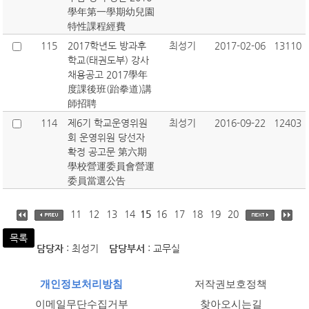
學年第一學期幼兒園
特性課程經費
115
2017학년도 방과후
최성기
2017-02-06
13110
학교(태권도부) 강사
채용공고 2017學年
度課後班(跆拳道)講
師招聘
114
제6기 학교운영위원
최성기
2016-09-22
12403
회 운영위원 당선자
확정 공고문 第六期
學校營運委員會營運
委員當選公告
11
12
13
14
15
16
17
18
19
20
목록
담당자
: 최성기
담당부서
: 교무실
개인정보처리방침
저작권보호정책
이메일무단수집거부
찾아오시는길