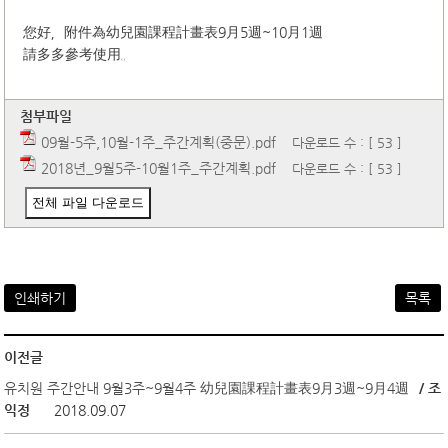
您好，附件為幼兒園課程計畫表9月5週~10月1週
請多多參考使用。
첨부파일
09월-5주,10월-1주_주간계획(중문).pdf
다운로드 수 : [ 53 ]
2018년_9월5주-10월1주_주간계획.pdf
다운로드 수 : [ 53 ]
전체 파일 다운로드
인쇄하기
목록
이전글
유치원 주간안내 9월3주~9월4주 幼兒園課程計畫表9月3週~9月4週
/ 조
익정
2018.09.07