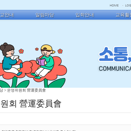
HOME
LOG
학교안내
알림마당
입학안내
교육활
당
>
운영위원회 營運委員會
원회 營運委員會