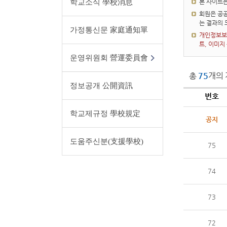
학교소식 學校消息
본 사이트
회원은 공공
는 결과의
가정통신문 家庭通知單
개인정보보호
트, 이미지
운영위원회 營運委員會
총
75
개의 
정보공개 公開資訊
번호
학교제규정 學校規定
공지
도움주신분(支援學校)
75
74
73
72