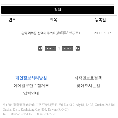
번호
제목
등록일
1
←왼쪽 메뉴를 선택해 주세요(請選擇左邊項目)
2009-09-17
1
개인정보처리방침
저작권보호정책
이메일무단수집거부
찾아오시는길
입학안내
우) 804 臺灣高雄市鼓山二路37巷81弄43-2號 No.43-2, Aly.81, Ln.37, Gushan 2nd Rd,
Gushan Dist., Kaohsiung City 804, Taiwan (R.O.C.)
Tel. +8867521-7751 Fax. +8867521-7752